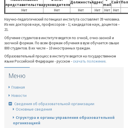
Должность
Адрес
Сайт
Пол
представительства
руководителя
mail
Нет
Нет
Нет
Нет
Нет
Нет
Научно-педагогический потенциал института составляет 39 человека.
Из них докторов наук, профессоров – 1; кандидатов наук, доцентов –
21.
Обучение студентов в институте ведется по очной, очно-заоной и
заочной формам. По всем формам обучения в вузе обучается свыше
800 студентов. В их числе – 10 иностранных граждан.
Образовательный процесс в институте ведется на государственном
языке Российской Федерации - русском -
скачать положение
.
Меню
Главная
Новости
Сведения об образовательной организации
Основные сведения
Структура и органы управления образовательной
организацией