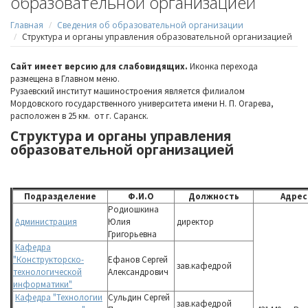
образовательной организацией
Главная
Сведения об образовательной организации
Структура и органы управления образовательной организацией
Сайт имеет версию для слабовидящих.
Иконка перехода
размещена в Главном меню.
Рузаевский институт машиностроения является филиалом
Мордовского государственного университета имени Н. П. Огарева,
расположен в 25 км. от г. Саранск.
Структура и органы управления
образовательной организацией
Подразделение
Ф.И.О
Должность
Адрес
Родиошкина
Администрация
Юлия
директор
Григорьевна
Кафедра
"Конструкторско-
Ефанов Сергей
зав.кафедрой
технологической
Александрович
информатики"
Кафедра "Технологии
Сульдин Сергей
зав.кафедрой