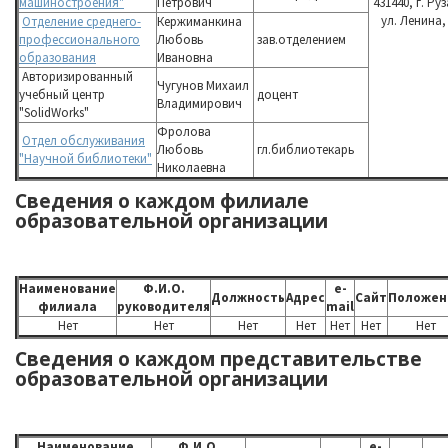
машиностроения"
Петрович
431440, г. Ру
ул. Ленина, 
Отделение cреднего-
Кержиманкина
профессионального
Любовь
зав.отделением
образования
Ивановна
Авторизированный
Чугунов Михаил
учебный центр
доцент
Владимирович
"SolidWorks"
Фролова
Отдел обслуживания
Любовь
гл.библиотекарь
"Научной библиотеки"
Николаевна
Сведения о каждом филиале
образовательной организации
Наименование
Ф.И.О.
e-
Должность
Адрес
Сайт
Положен
филиала
руководителя
mail
Нет
Нет
Нет
Нет
Нет
Нет
Нет
Сведения о каждом представительстве
образовательной организации
Наименование
Ф.И.О.
e-