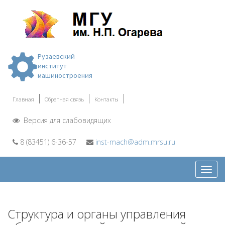
Рузаевский
институт
машиностроения
Главная
Обратная связь
Контакты
Версия для слабовидящих
8 (83451) 6-36-57
inst-mach@adm.mrsu.ru
Откр
меню
Структура и органы управления