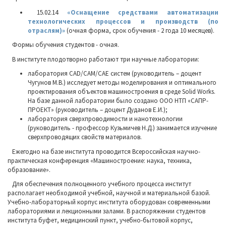
15.02.14
«Оснащение средствами автоматизации
технологических процессов и производств (по
отраслям)»
(очная форма, срок обучения - 2 года 10 месяцев).
Формы обучения студентов - очная.
В институте плодотворно работают три научные лаборатории:
лаборатория CAD/САМ/САЕ систем (руководитель – доцент
Чугунов М.В.) исследует методы моделирования и оптимального
проектирования объектов машиностроения в среде Solid Works.
На базе данной лаборатории было создано ООО НТП «САПР-
ПРОЕКТ» (руководитель – доцент Дуданов Е.И.);
лаборатория сверхпроводимости и нанотехнологии
(руководитель - профессор Кузьмичев Н.Д.) занимается изучение
сверхпроводящих свойств материалов.
Ежегодно на базе института проводится Всероссийская научно-
практическая конференция «Машиностроение: наука, техника,
образование».
Для обеспечения полноценного учебного процесса институт
располагает необходимой учебной, научной и материальной базой.
Учебно-лабораторный корпус института оборудован современными
лабораториями и лекционными залами. В распоряжении студентов
института буфет, медицинский пункт, учебно-бытовой корпус,