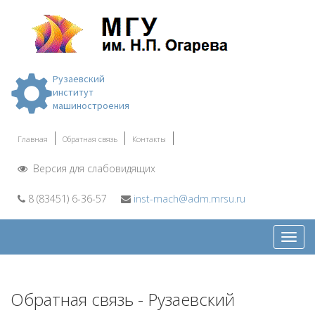
Рузаевский
институт
машиностроения
Главная
Обратная связь
Контакты
Версия для слабовидящих
8 (83451) 6-36-57
inst-mach@adm.mrsu.ru
Откр
меню
Обратная связь - Рузаевский