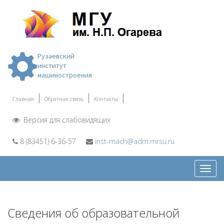
Рузаевский
институт
машиностроения
Главная
Обратная связь
Контакты
Версия для слабовидящих
8 (83451) 6-36-57
inst-mach@adm.mrsu.ru
Откр
меню
Сведения об образовательной