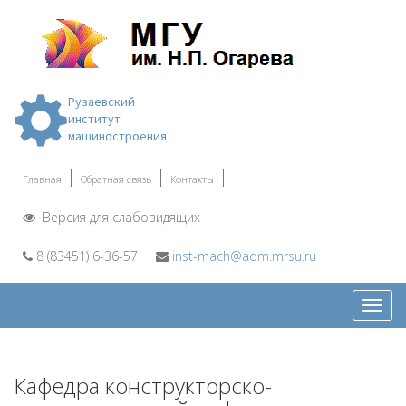
Рузаевский
институт
машиностроения
Главная
Обратная связь
Контакты
Версия для слабовидящих
8 (83451) 6-36-57
inst-mach@adm.mrsu.ru
Откр
меню
Кафедра конструкторско-