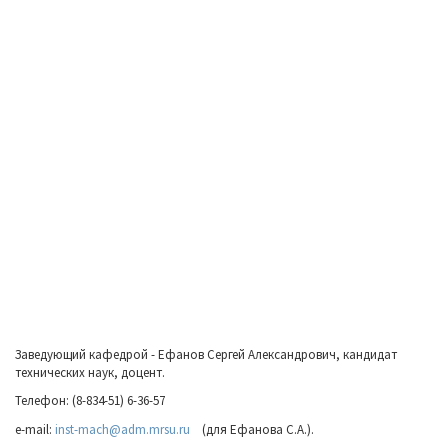
Заведующий кафедрой - Ефанов Сергей Александрович, кандидат
технических наук, доцент.
Телефон: (8-834-51) 6-36-57
e-mail:
inst-mach@adm.mrsu.ru
(для Ефанова С.А.).