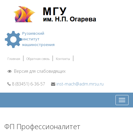
Рузаевский
институт
машиностроения
Главная
Обратная связь
Контакты
Версия для слабовидящих
8 (83451) 6-36-57
inst-mach@adm.mrsu.ru
Откр
меню
ФП Профессионалитет