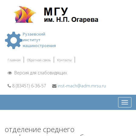
Рузаевский
институт
машиностроения
Главная
Обратная связь
Контакты
Версия для слабовидящих
8 (83451) 6-36-57
inst-mach@adm.mrsu.ru
Откр
меню
отделение среднего