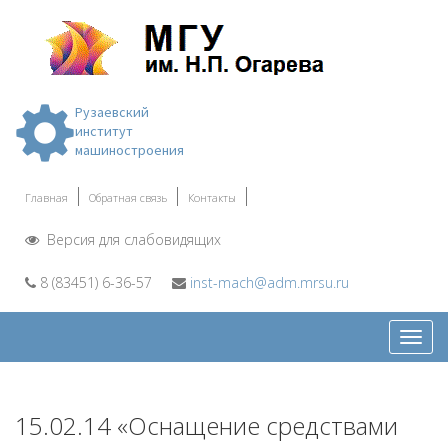
Рузаевский
институт
машиностроения
Главная
Обратная связь
Контакты
Версия для слабовидящих
8 (83451) 6-36-57
inst-mach@adm.mrsu.ru
Откр
меню
15.02.14 «Оснащение средствами