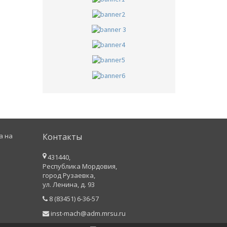
а на
Контакты
431440,
Республика Мордовия,
город Рузаевка,
ул. Ленина, д. 93
8 (83451) 6-36-57
inst-mach@adm.mrsu.ru