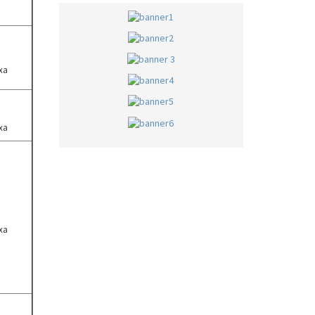
ха
ха
ха