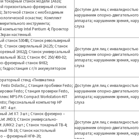
й токарный станок модели 1А616;
ый горизонтально-фрезерный станок
Доступен для лиц с инвалидностью
Ш; Заточной станок с необходимым
нарушением опорно-двигательного
нологической оснастки; Комплект
аппарата; нарушением зрения, нар
змерительного инструмента;
слуха
 компьютер Intel Pentium 4; Проектор
 Зкран настенный.
й станок 5304В; Станок револьвер
ный
8; Станок сверлильный 2А125; Станок
Доступен для лиц с инвалидностью
торезный 1К62Д; Станок универсальный
нарушением опорно-двигательного
овальный
3Б12; Станок ФС 250/400-02;
аппарата; нарушением зрения, нар
но-фрезерный станок
6Н82;
слуха
; Гидростанция с г/п аккумулятором
ораторный стенд «Пневматика
Festo Didactic,; Станция пробивки Festo;
Доступен для лиц с инвалидностью
ти
ровки Festo; Станция проверки Festo,
нарушением опорно-двигательного
плекс MPS-PA
Compact Workstation-KIT
аппарата; нарушением зрения, нар
 Festo; Персональный компьютер НP
слуха
s MT: 4 шт.
ный Jet X7:
3 шт.; Станок фрезерно –
Jet JMD3; Станок универсально-
Доступен для лиц с инвалидностью
 JUMX2: 2 шт.; Станок токарный ТВ-4;
нарушением опорно-двигательного
ный ТВ-16; С
танок настольный
аппарата; нарушением зрения, нар
о – фрезерный НГФ-20;
слуха