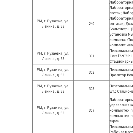
Лабораторна
Лабораторна
света»; Лабо
Лабо
раторна
РМ, г. Рузаевка, ул.
240
оптики»; До
Ленина, д. 93
Вольтметр Щ1
установка М
комплекс
«Тв
комплекс «Кв
Персональный
РМ, г. Рузаевка, ул.
301
Core i7-9760
: 
Ленина, д. 93
С
тационарны
РМ, г. Рузаевка, ул.
Персональный
302
Ленина, д. 93
Проектор Ben
РМ, г. Рузаевка, ул.
Персональный
303
Ленина, д. 93
шт.; С
тацион
Лабораторный
управления 
РМ, г. Рузаевка, ул.
307
компьютер Int
Ленина, д. 93
компьютер Int
экран.
Персональный
Рабочее мест