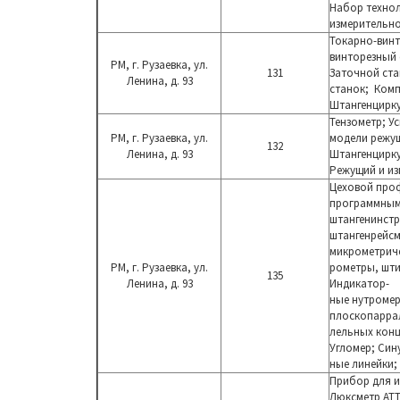
Набор
технол
измерительно
Токарно-винт
винторезный 
РМ, г. Рузаевка, ул.
131
Заточной ста
Ленина, д. 93
станок; Комп
Штангенцирк
Тензометр; У
РМ, г. Рузаевка, ул.
модели режущ
132
Ленина, д. 93
Штангенцирку
Режущий и из
Цеховой про
программны
штангенинстр
штангенрейс
м
микрометриче
РМ, г. Рузаевка, ул.
рометры, шт
135
Ленина, д. 93
Индикатор-
ные нутроме
плоскопарра
лельных конц
Угломер; Син
ные линейки;
Прибор для 
Люксметр
АТ