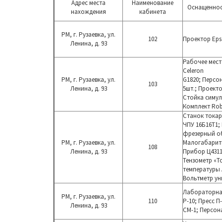
Адрес места
Наименование
Оснащеннос
нахождения
кабинета
РМ, г. Рузаевка, ул.
102
Проектор Eps
Ленина, д. 93
Рабочее мест
Celeron
РМ, г. Рузаевка, ул.
G1820; Персон
103
Ленина, д. 93
5шт.; Проект
Стойка симул
Комплект Rob
Станок токар
ЧПУ 16Б16Т1;
фрезерный о
РМ, г. Рузаевка, ул.
Малогабарит
108
Ленина, д. 93
Прибор Ц4311
Тензометр «Т
температуры 
Вольтметр у
Лабораторна
РМ, г. Рузаевка, ул.
110
Р-10; Пресс 
Ленина, д. 93
СМ-1; Персон