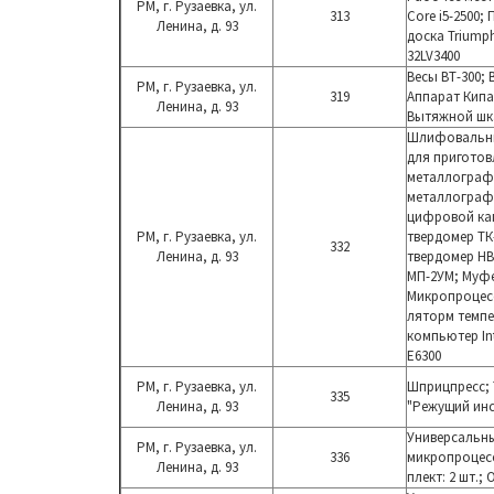
РМ, г. Рузаевка, ул.
313
Core i5-2500
Ленина, д. 93
доска Triump
32LV3400
Весы ВТ-300; 
РМ, г. Рузаевка, ул.
319
Аппарат Кип
Ленина, д. 93
Вытяжной шка
Шлифовальны
для пригото
металлограф
металлограф
цифровой ка
РМ, г. Рузаевка, ул.
твердомер ТК
332
Ленина, д. 93
твердомер HB
МП-2УМ;
М
уф
Микропроцес
ляторм темп
компьютер Int
E6300
РМ, г. Рузаевка, ул.
Шприцпресс;
335
Ленина, д. 93
"Режущий инс
Уни
версальны
РМ, г. Рузаевка, ул.
336
микропроцес
Ленина, д. 93
плект: 2 шт.;