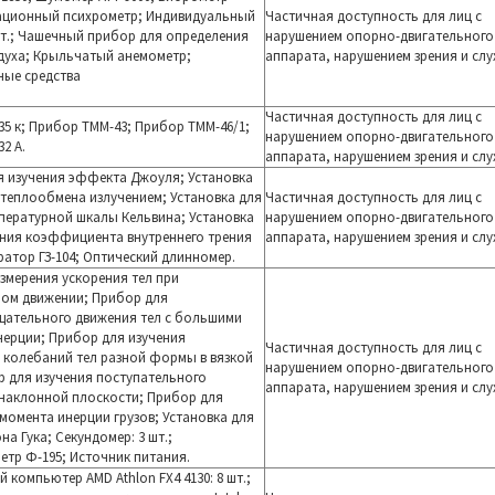
ационный психрометр; Индиви
дуальный
Частичная доступность для лиц с
шт.; Чашечный прибор для определения
нарушением опорно-двигательного
духа; К
рыльчатый анемометр;
аппарата, нарушением зрения и слу
ные средства
Частичная доступность для лиц с
5 к; Прибор ТММ-43; Прибор ТММ-46/1;
нарушением опорно-двигательного
2 А.
аппарата, нарушением зрения и слу
я изучения эффекта Джоуля; Установка
 теплообмена излучением; Установка для
Частичная доступность для лиц с
пературной шкалы Кельвина; Установка
нарушением опорно-двигательного
ния коэффициента внутреннего трения
аппарата, нарушением зрения и слу
ератор ГЗ-104; Оптический длинномер.
змерения ускорения тел при
ном движении; Прибор для
щательного движения тел с большими
ерции; Прибор для изучения
Частичная доступность для лиц с
 колебаний тел разной формы в вязкой
нарушением опорно-двигательного
р для изучения поступательного
аппарата, нарушением зрения и слу
наклонной плоскости; Прибор для
момента инерции грузов; Установка для
на Гука; Секундомер: 3 шт.;
тр Ф-195; Источник питания.
 компьютер AMD Athlon FX4 4130: 8 шт.;