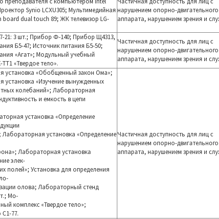
о преподавателя с компьютером Intel
Частичная доступность для лиц с
; Проектор Synio LCXU305; Мультимедийная
нарушением опорно-двигательного
 board dual touch 89; ЖК телевизор LG-
аппарата, нарушением зрения и слу
-21: 3 шт.; Прибор Ф-140; Прибор Щ4313,
Частичная доступность для лиц с
ания Б5-47; Источник питания Б5-50;
нарушением опорно-двигательного
ания «Агат»; Модульный учебный
аппарата, нарушением зрения и слу
-ТТ1 «Твердое тело».
я установка «Обобщенный закон Ома»;
я установка «Изучение вынужденных
итных колебаний»; Лабораторная
ндуктивность и емкость в цепи
аторная установка «Определение
ндукции
; Лабораторная установка «Определение
Частичная доступность для лиц с
нарушением опорно-двигательного
рона»; Лабораторная установка
аппарата, нарушением зрения и слу
ие элек-
их полей»; Установка для определения
ло-
зации олова; Лабораторный стенд
т.; Мо-
ный комплекс «Твердое тело»;
С1-77.