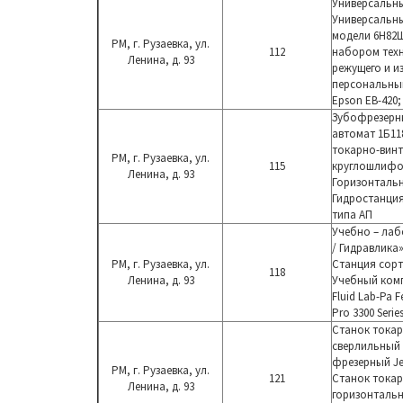
Универсальны
Универсальн
модели 6Н82
РМ, г. Рузаевка, ул.
112
набором тех
Ленина, д. 93
режущего и и
персональный
Epson EB-420;
Зубофрезерны
автомат 1Б11
токарно-
вин
РМ, г. Рузаевка, ул.
115
круглошлиф
Ленина, д. 93
Горизонталь
Гидростанция
типа АП
Учебно – лаб
/
Гидравлика» 
РМ, г. Рузаевка, ул.
Станция сор
118
Ленина, д. 93
Учебный ком
Fluid Lab-Pa
Pro
3300 Serie
Станок токар
сверлильный 
фрезерный Jet
РМ, г. Рузаевка, ул.
121
Станок токар
Ленина, д. 93
горизонтальн