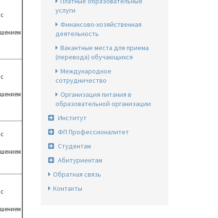
Платные образовательные
услуги
 с
Финансово-хозяйственная
ушением
деятельность
Вакантные места для приема
(перевода) обучающихся
Международное
 с
сотрудничество
ушением
Организация питания в
образовательной организации
Институт
ФП Профессионалитет
 с
Студентам
ушением
Абитуриентам
Обратная связь
Контакты
 с
ушением