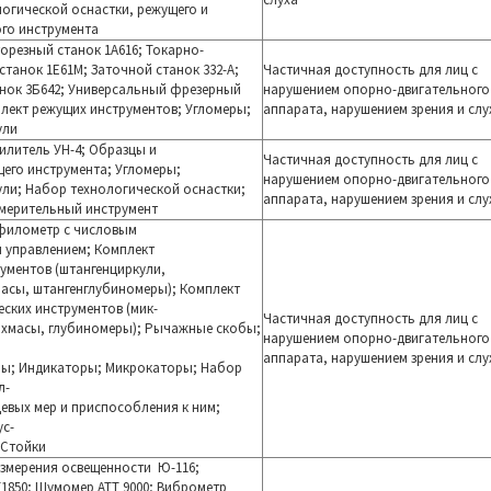
огической оснастки, режущего и
го инструмента
орезный станок 1А616; Токарно-
станок 1Е61М; Заточной станок 332-А;
Частичная доступность для лиц с
нок 3Б642; Универсальный фрезерный
нарушением опорно-двигательного
лект режущих инструментов; Угломеры;
аппарата, нарушением зрения и слу
ули
силитель УН-4; Образцы и
Частичная доступность для лиц с
его инструмента; Угломеры;
нарушением опорно-двигательного
ли; Набор технологической оснастки;
аппарата, нарушением зрения и слу
мерительный инструмент
филометр с числовым
м
управлением; Комплект
ументов (штангенциркули,
асы, штангенглубиномеры); Комплект
ских инструментов (мик-
Частичная доступность для лиц с
ихмасы, глубиномеры); Рычажные скобы;
нарушением опорно-двигательного
аппарата, нарушением зрения и слу
ры; Индикаторы; Микрокаторы; Набор
л-
евых мер и приспособления к ним;
ус-
 Стойки
измерения освещенности
Ю-116;
Т1850; Шумомер АТТ
9000; Виброметр