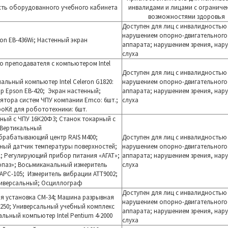
ть оборудованного учебного кабинета
инвалидами и лицами с огранич
возможностями здоровья
Доступен для лиц с инвалидностью
нарушением опорно-двигательного
on EB-436Wi; Настенный экран
аппарата; нарушением зрения, нар
слуха
о преподавателя с компьютером Intel
Доступен для лиц с инвалидностью
альный компьютер Intel Celeron G1820:
нарушением опорно-двигательного
ор Epson EB-420; Экран настенный;
аппарата; нарушением зрения, нар
ятора систем ЧПУ компании Emco: 6шт.;
слуха
oKit для робототехники: 6шт.
ный с ЧПУ 16К20Ф3; Станок токарный с
 Вертикальный
брабатывающий центр RAIS М400;
Доступен для лиц с инвалидностью
ный датчик температуры поверхностей;
нарушением опорно-двигательного
; Регулирующий прибор питания «АГАТ»;
аппарата; нарушением зрения, нар
опаз»; Восьмиканальный измеритель
слуха
АРС-105; Измеритель вибрации АТТ9002;
ниверсальный; Осциллограф
Доступен для лиц с инвалидностью
я установка СМ-34; Машина разрывная
нарушением опорно-двигательного
П-250; Универсальный учебный комплекс
аппарата; нарушением зрения, нар
альный компьютер Intel Pentium 4-2000
слуха