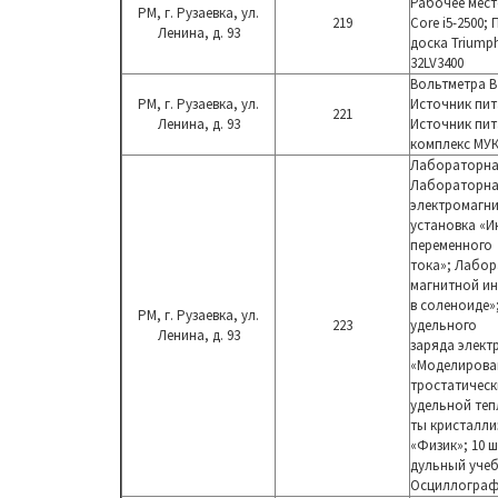
Рабочее мест
РМ, г. Рузаевка, ул.
219
Core i5-2500
Ленина, д. 93
доска Triumph
32LV3400
Вольтметра В7
РМ, г. Рузаевка, ул.
Источник пит
221
Ленина, д. 93
Источник пит
комплекс МУК
Лабораторна
Лабораторна
электромагн
установка «И
переменного
тока»; Лабор
магнитной и
в соленоиде»
РМ, г. Рузаевка, ул.
223
удельного
Ленина, д. 93
заряда элект
«Моделирован
тростатическ
удельной теп
ты кристалли
«Физик»; 10 ш
дульный учеб
Осциллограф 