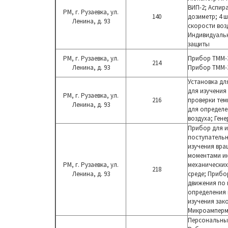
ВИП-2; А
спир
РМ, г. Рузаевка, ул.
140
дозиметр; 4 
Ленина, д. 93
скорости воз
Индивидуаль
защиты
РМ, г. Рузаевка, ул.
Прибор ТММ-3
214
Ленина, д. 93
Прибор ТММ-3
Установка дл
для изучения
РМ, г. Рузаевка, ул.
216
проверки тем
Ленина, д. 93
для определе
воздуха; Ген
Прибор для и
поступатель
изучения вра
моментами ин
РМ, г. Рузаевка, ул.
механических
218
Ленина, д. 93
среде; Прибо
движения по 
определения 
изучения зако
Микроамперме
Персональный