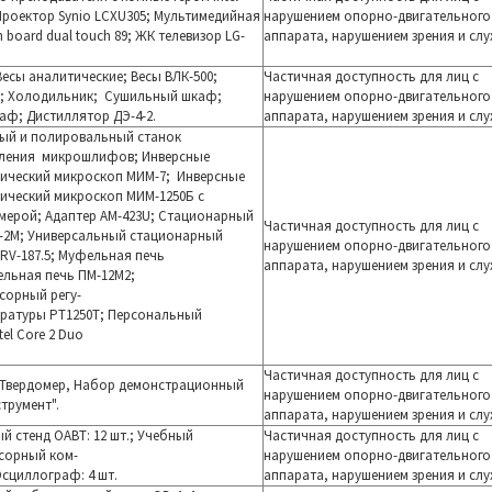
; Проектор Synio LCXU305; Мультимедийная
нарушением опорно-двигательного
h board
dual touch 89; ЖК телевизор LG-
аппарата, нарушением зрения и слу
Весы аналитические; Весы ВЛК-500;
Частичная доступность для лиц с
а; Холодильник; Сушильный шкаф;
нарушением опорно-двигательного
ф; Дистиллятор ДЭ-4-2.
аппарата, нарушением зрения и слу
й и полировальный станок
вления микрошлифов; Инверсные
ический микроскоп МИМ-7;
Инверсные
ический мик
роскоп
МИМ-1250Б с
мерой; Адаптер AM-423U; Стационарный
Частичная доступность для лиц с
-2М; Универсальный стационарный
нарушением опорно-двигательного
RV-187.5; Муфельная печь
аппарата, нарушением зрения и слу
ельная печь
ПМ-12М2;
сорный регу-
ературы РТ1250Т; Персональный
el Core 2 Duo
Частичная доступность для лиц с
 Твердомер, Набор демонстрационный
нарушением опорно-двигательного
трумент".
аппарата, нарушением зрения и слу
й стенд ОАВТ: 12 шт.; Учебный
Частичная доступность для лиц с
сорный ком-
нарушением опорно-двигательного
 Осциллограф: 4 шт.
аппарата, нарушением зрения и слу