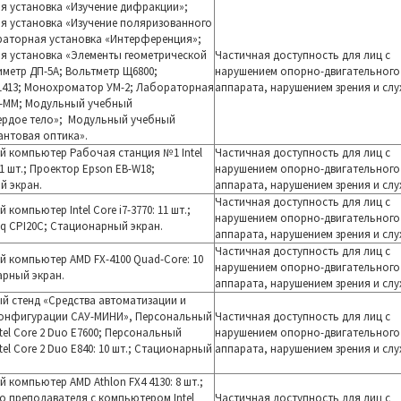
я установка
«Изучение дифракции»;
я установка «Изучение поляри
зованного
раторная установка «Интерференция»;
я установка «Элементы геометрической
Частичная доступность для лиц с
зиметр
ДП-5А; Вольтметр Щ6800;
нарушением опорно-двигательного
413; Монохроматор УМ-2; Л
абораторная
аппарата, нарушением зрения и слу
В-ММ; Модульный учебный
ердое тело»; Модульный учебный
антовая оптика».
 компьютер Рабочая станция №1 Intel
Частичная доступность для лиц с
11 шт.; Проектор Epson EB-W18;
нарушением опорно-двигательного
й экран.
аппарата, нарушением зрения и слу
Частичная доступность для лиц с
 компьютер Intel Core i7-3770
: 11 шт.;
нарушением опорно-двигательного
q CPI20C; С
тационарный экран.
аппарата, нарушением зрения и слу
Частичная доступность для лиц с
 компьютер AMD FX-4100 Quad-Core
: 10
нарушением опорно-двигательного
арный экран.
аппарата, нарушением зрения и слу
 стенд «Средства автоматизации и
конфигурации САУ-МИНИ», Персональный
Частичная доступность для лиц с
el Core 2 Duo E7600;
Персональный
нарушением опорно-двигательного
el Core 2
Duo E840: 10 шт.; С
тационарный
аппарата, нарушением зрения и слу
 компьютер AMD Athlon FX4 4130: 8 шт.;
о преподавателя с компьютером Intel
Частичная доступность для лиц с