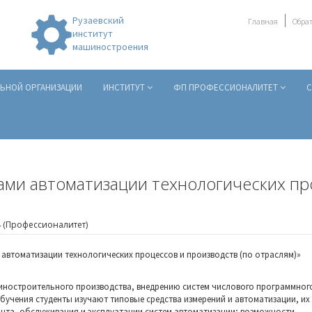
Рузаевский
Главная
Обрат
институт
машиностроения
ЛЬНОЙ ОРГАНИЗАЦИИ
ИНСТИТУТ
ФП ПРОФЕССИОНАЛИТЕТ
С
ами автоматизации технологических пр
4 (Профессионалитет)
 автоматизации технологических процессов и производств (по отраслям)»
иностроительного производства, внедрению систем числового программног
бучения студенты изучают типовые средства измерений и автоматизации, их
онта, обслуживания и эксплуатации систем автоматизации; возможности