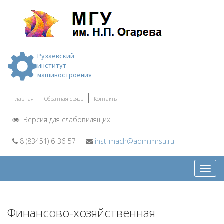
Рузаевский
институт
машиностроения
Главная
Обратная связь
Контакты
Версия для слабовидящих
8 (83451) 6-36-57
inst-mach@adm.mrsu.ru
Откр
меню
Финансово-хозяйственная