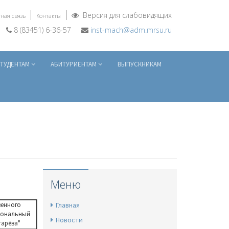
Версия для слабовидящих
ная связь
Контакты
8 (83451) 6-36-57
inst-mach@adm.mrsu.ru
ТУДЕНТАМ
АБИТУРИЕНТАМ
ВЫПУСКНИКАМ
Меню
венного
Главная
иональный
Новости
гарёва"