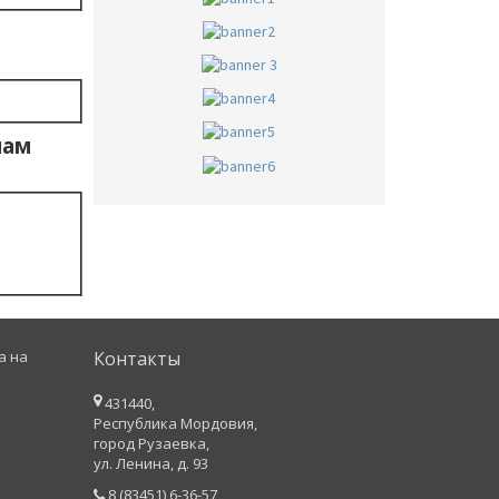
мам
а на
Контакты
431440,
Республика Мордовия,
город Рузаевка,
ул. Ленина, д. 93
8 (83451) 6-36-57