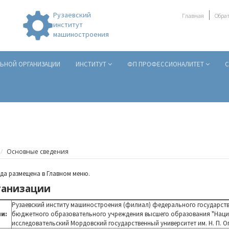
Рузаевский
Главная
Обрат
институт
машиностроения
ЛЬНОЙ ОРГАНИЗАЦИИ
ИНСТИТУТ
ФП ПРОФЕССИОНАЛИТЕТ
С
Основные сведения
да размещена в Главном меню.
ганизации
Рузаевский институ машиностроения (филиал) федерального государст
и:
бюджетного образовательного учреждения высшего образования "Нац
исследовательский Мордовский государственный университет им. Н. П. О