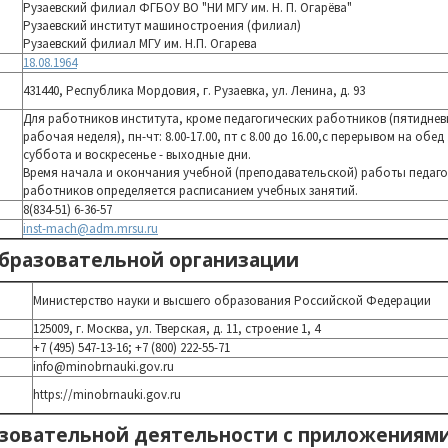
Рузаевский филиал ФГБОУ ВО "НИ МГУ им. Н. П. Огарёва"
Рузаевский институт машиностроения (филиал)
Рузаевский филиал МГУ им. Н.П. Огарева
18.08.1964
431440, Республика Мордовия, г. Рузаевка, ул. Ленина, д. 93
Для работников института, кроме педагогических работников (пятиднев
рабочая неделя), пн-чт: 8.00-17.00, пт с 8.00 до 16.00,с перерывом на обед 1
суббота и воскресенье - выходные дни.
Время начала и окончания учебной (преподавательской) работы педаго
работников определяется расписанием учебных занятий.
8(834-51) 6-36-57
inst-mach@adm.mrsu.ru
бразовательной организации
Министерство науки и высшего образования Российской Федерации
125009, г. Москва, ул. Тверская, д. 11, строение 1, 4
+7 (495) 547-13-16; +7 (800) 222-55-71
info@minobrnauki.gov.ru
https://minobrnauki.gov.ru
азовательной деятельности с приложениям