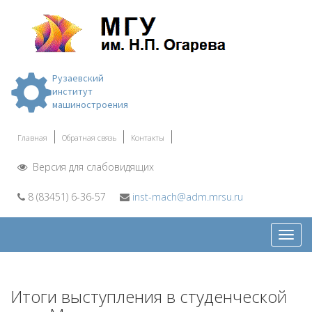
Рузаевский
институт
машиностроения
Главная
Обратная связь
Контакты
Версия для слабовидящих
8 (83451) 6-36-57
inst-mach@adm.mrsu.ru
Откр
меню
Итоги выступления в студенческой