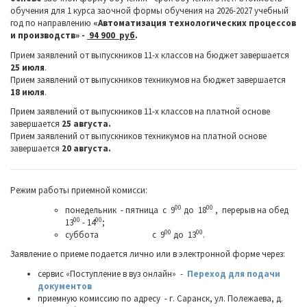
обучения для 1 курса заочной формы обучения на 2026-2027 учебный
год по направлению
«Автоматизация технологических процессов
и производств» -
94 900 руб
.
Прием заявлений от выпускников 11-х классов на бюджет завершается
25 июля
.
Прием заявлений от выпускников техникумов на бюджет завершается
18 июля
.
Прием заявлений от выпускников 11-х классов на платной основе
завершается
25 августа.
Прием заявлений от выпускников техникумов на платной основе
завершается
20 августа.
Режим работы приемной комисси:
00
00
понедельник - пятница
с 9
до 18
,
перерыв на обед
00
00
13
- 14
;
00
00
суббота с 9
до 13
.
Заявление о приеме подается лично или в электронной форме через:
сервис «Поступление в вуз онлайн» -
Переход для подачи
документов
приемную комиссию по адресу -
г. Саранск, ул. Полежаева, д.