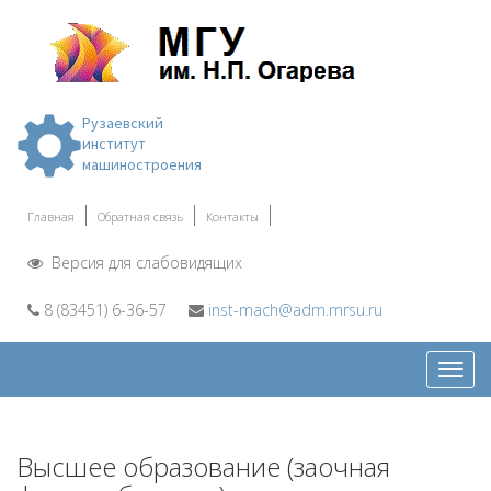
Рузаевский
институт
машиностроения
Главная
Обратная связь
Контакты
Версия для слабовидящих
8 (83451) 6-36-57
inst-mach@adm.mrsu.ru
Откр
меню
Высшее образование (заочная