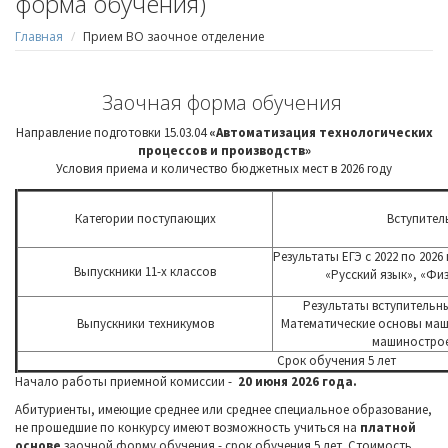
форма обучения)
Главная
Прием ВО заочное отделение
Заочная форма обучения
Направление подготовки 15.03.04
«Автоматизация технологических
процессов и производств»
Условия приема и количество бюджетных мест в 2026 году
Категории поступающих
Вступител
Результаты ЕГЭ c 2022 по 202
Выпускники 11-х классов
«Русский язык», «Ф
Результаты вступительн
Выпускники техникумов
Математические основы маш
машинострое
Срок обучения 5 лет
Начало работы приемной комиссии -
20 июня 2026 года.
Абитуриенты, имеющие среднее или среднее специальное образование,
не прошедшие по конкурсу имеют возможность учиться на
платной
основе
заочной форму обучения - срок обучения 5 лет. Стоимость